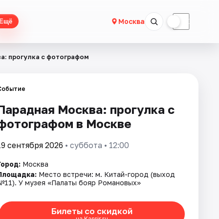
☀
☾
Москва
Ещё
а: прогулка с фотографом
Событие
Парадная Москва: прогулка с
фотографом в Москве
19 сентября 2026
• суббота • 12:00
Город:
Москва
Площадка:
Место встречи: м. Китай-город (выход
№11). У музея «Палаты бояр Романовых»
Билеты со скидкой
на Kassir.ru