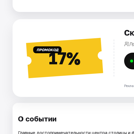
Города
Площадки
Ск
Артисты
П
ПРОМОКОД
17%
Рейтинги
Рекла
О событии
Главные достопримечательности центра столицы и 