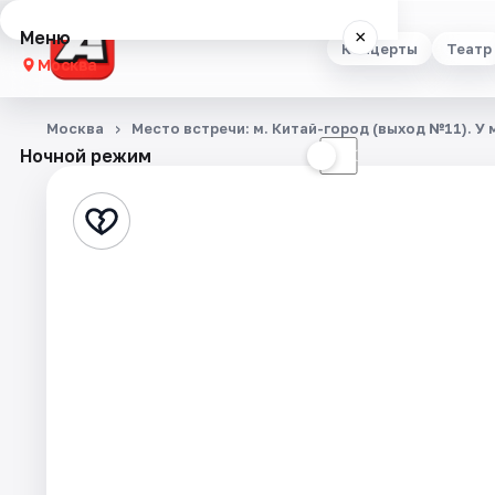
Меню
×
Концерты
Театр
Москва
Концерты
Москва
Место встречи: м. Китай-город (выход №11). 
Ночной режим
☀
☾
Театр
Стендап
Выставки
Квесты
Экскурсии
Спорт
События