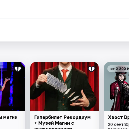
.
от 2 200 ₽
ы магии
Гипербилет Рекордиум
Хвост D
+ Музей Магии с
20 сентяб
экскурсоводом