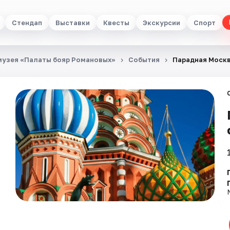
Стендап
Выставки
Квесты
Экскурсии
Спорт
У музея «Палаты бояр Романовых»
События
Парадная Москв