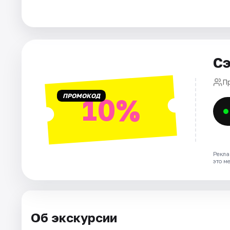
Города
Площадки
Сэ
Артисты
П
ПРОМОКОД
10%
Рейтинги
Рекла
это м
Об экскурсии