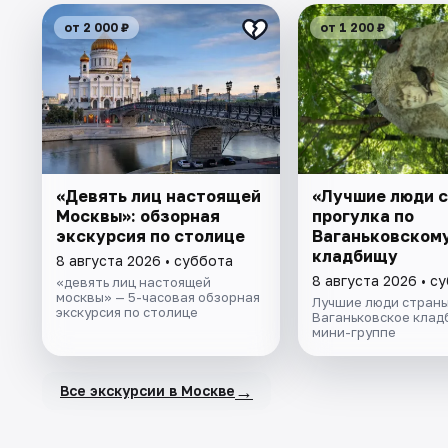
от 2 000 ₽
от 1 200 ₽
«Девять лиц настоящей
«Лучшие люди с
Москвы»: обзорная
прогулка по
экскурсия по столице
Ваганьковском
кладбищу
8 августа 2026 • суббота
8 августа 2026 • с
«девять лиц настоящей
москвы» — 5-часовая обзорная
Лучшие люди страны
экскурсия по столице
Ваганьковское клад
мини-группе
→
Все экскурсии в Москве