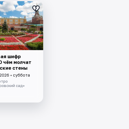
ая шифр
О чём молчат
ские стены
 2026 • суббота
етро
ровский сад»