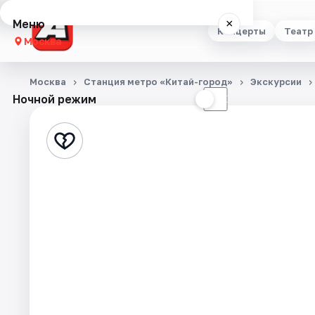
Меню
×
Концерты
Театр
Москва
Концерты
Москва
Станция метро «Китай-город»
Экскурсии
Ночной режим
☀
☾
Театр
Стендап
Выставки
Квесты
Экскурсии
Спорт
События