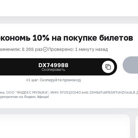
кономь 10% на покупке билетов
рименили: 8 268 раз
Проверено: 1 минуту назад
DX749988
Скопировать
1 шаг. Скопируйте промокод
ма. ООО "ЯНДЕКС МУЗЫКА", ИНН: 9705121040 erid: 25H8d7vbP8SRTvHZrUcdLB
ероприятие на Яндекс Афише!