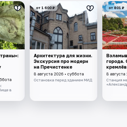
от 1 600 ₽
от 801 ₽
траны»:
Архитектура для жизни.
Взламыв
Экскурсия про модерн
города. 
у
на Пречистенке
кремлёв
8 августа 2026 • суббота
8 августа
уббота
Остановка перед зданием МИД
Станция м
«Александ
:
бище в