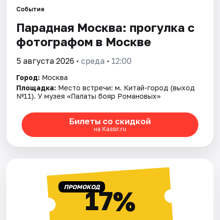
Событие
Парадная Москва: прогулка с
Города
фотографом в Москве
Площадки
5 августа 2026
• среда • 12:00
Артисты
Город:
Москва
Площадка:
Место встречи: м. Китай-город (выход
Рейтинги
№11). У музея «Палаты бояр Романовых»
Билеты со скидкой
на Kassir.ru
ПРОМОКОД
17%