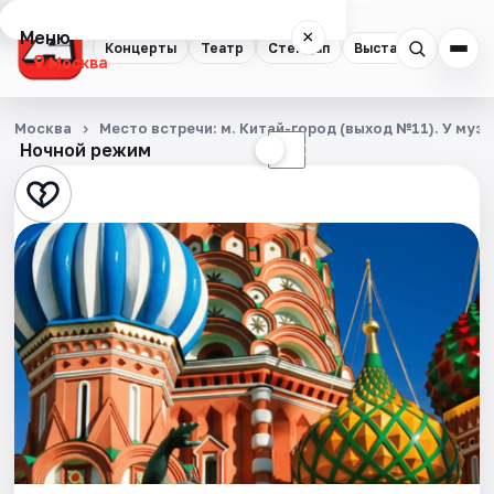
Меню
×
Концерты
Театр
Стендап
Выставки
Квест
Москва
Концерты
Москва
Место встречи: м. Китай-город (выход №11). У му
Ночной режим
☀
☾
Театр
Стендап
Выставки
Квесты
Экскурсии
Спорт
События