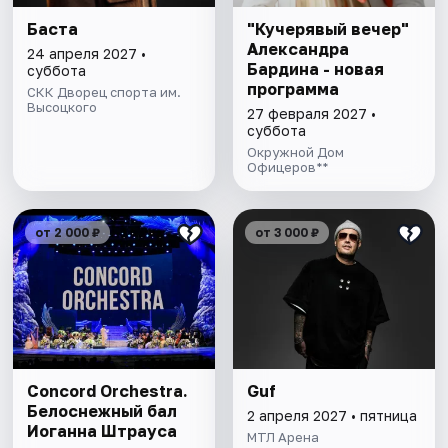
Баста
"Кучерявый вечер"
Александра
24 апреля 2027 •
Бардина - новая
суббота
программа
СКК Дворец спорта им.
Высоцкого
27 февраля 2027 •
суббота
Окружной Дом
Офицеров**
от 2 000 ₽
от 3 000 ₽
Concord Orchestra.
Guf
Белоснежный бал
2 апреля 2027 • пятница
Иоганна Штрауса
МТЛ Арена