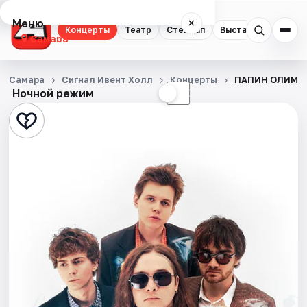
Меню
×
Концерты
Театр
Стендап
Выставки
Квест
Самара
Концерты
Самара
Сигнал Ивент Холл
Концерты
ПАПИН ОЛИМПО
Ночной режим
☀
☾
Театр
Стендап
Выставки
Квесты
Экскурсии
Спорт
События