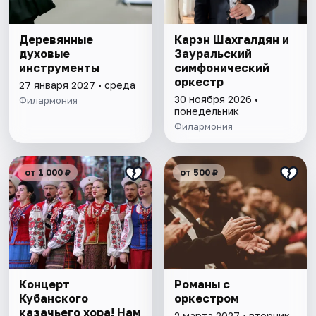
Деревянные
Карэн Шахгалдян и
духовые
Зауральский
инструменты
симфонический
оркестр
27 января 2027 • среда
30 ноября 2026 •
Филармония
понедельник
Филармония
от 1 000 ₽
от 500 ₽
Концерт
Романы с
Кубанского
оркестром
казачьего хора! Нам
2 марта 2027 • вторник