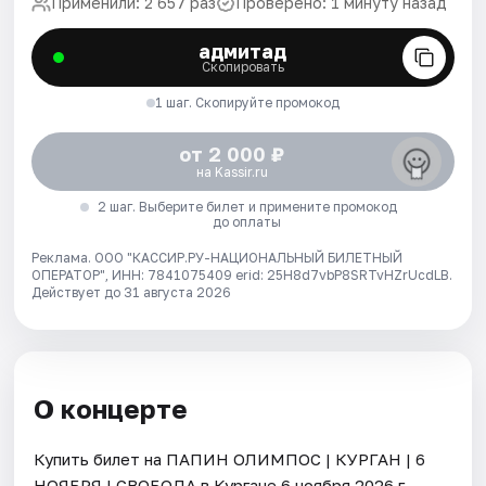
Применили: 2 657 раз
Проверено: 1 минуту назад
адмитад
Скопировать
1 шаг. Скопируйте промокод
от 2 000 ₽
на Kassir.ru
2 шаг. Выберите билет и примените промокод
до оплаты
Реклама. ООО "КАССИР.РУ-НАЦИОНАЛЬНЫЙ БИЛЕТНЫЙ
ОПЕРАТОР", ИНН: 7841075409 erid: 25H8d7vbP8SRTvHZrUcdLB.
Действует до 31 августа 2026
О концерте
Купить билет на ПАПИН ОЛИМПОС | КУРГАН | 6
НОЯБРЯ | СВОБОДА в Кургане 6 ноября 2026 г..