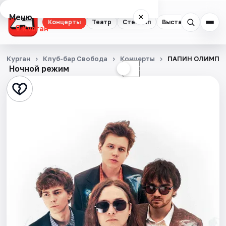
Меню
×
Концерты
Театр
Стендап
Выставки
Экску
Курган
Концерты
Курган
Клуб-бар Свобода
Концерты
ПАПИН ОЛИМПОС 
Ночной режим
☀
☾
Театр
Стендап
Выставки
Экскурсии
События
Города