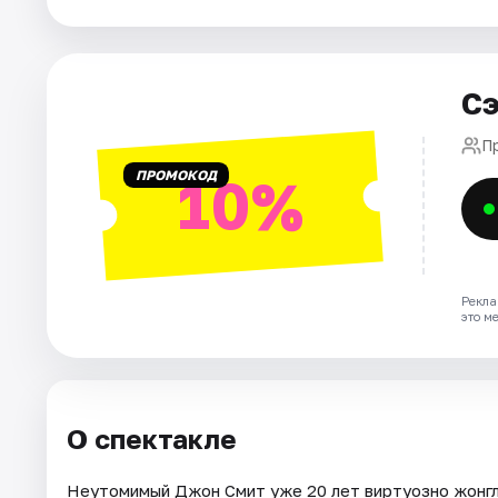
Рейтинги
Сэ
П
ПРОМОКОД
10%
Рекла
это м
О спектакле
Неутомимый Джон Смит уже 20 лет виртуозно жонгли