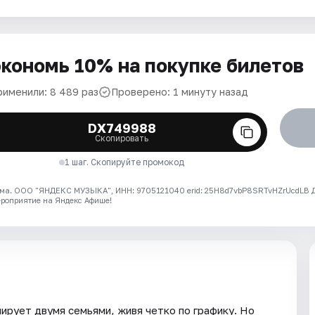
кономь 10% на покупке билетов
рименили: 8 489 раз
Проверено: 1 минуту назад
DX749988
Скопировать
1 шаг. Скопируйте промокод
ма. ООО "ЯНДЕКС МУЗЫКА", ИНН: 9705121040 erid: 25H8d7vbP8SRTvHZrUcdLB
ероприятие на Яндекс Афише!
рует двумя семьями, живя четко по графику. Но