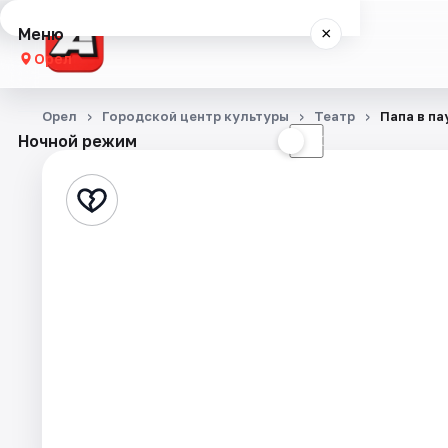
Меню
×
Орел
Концерты
Орел
Городской центр культуры
Театр
Папа в па
Ночной режим
☀
☾
Театр
Стендап
События
Города
Площадки
Артисты