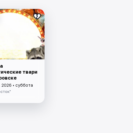
а
ические твари
аровске
а 2026 • суббота
осток"