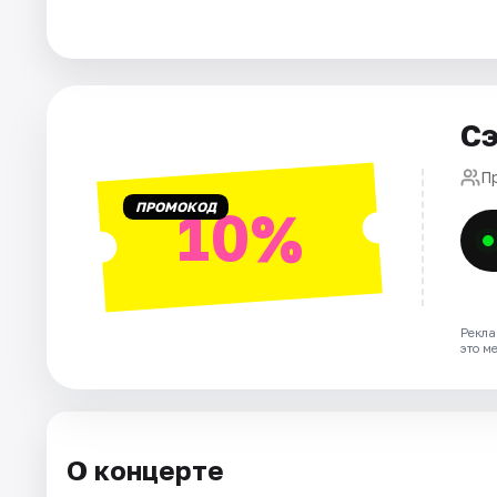
Города
Площадки
Артисты
Сэ
Рейтинги
П
ПРОМОКОД
10%
Рекла
это м
О концерте