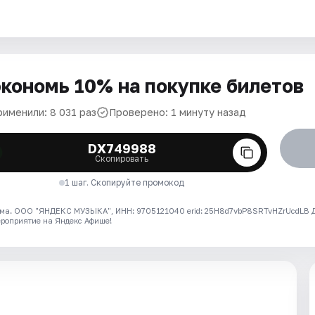
кономь 10% на покупке билетов
рименили: 8 031 раз
Проверено: 1 минуту назад
DX749988
Скопировать
1 шаг. Скопируйте промокод
ма. ООО "ЯНДЕКС МУЗЫКА", ИНН: 9705121040 erid: 25H8d7vbP8SRTvHZrUcdLB
ероприятие на Яндекс Афише!