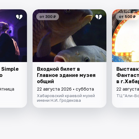
от 300 ₽
от 500 ₽
 Simple
Входной билет в
Выставк
о
Главное здание музея
Фантаст
общий
в г.Хаб
пятница
22 августа 2026 • суббота
22 август
Хабаровский краевой музей
ТЦ "Али-В
имени Н.И. Гродекова