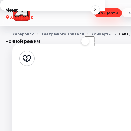
Меню
×
Концерты
Те
Хабаровск
Концерты
Хабаровск
Театр юного зрителя
Концерты
Папа,
Ночной режим
☀
☾
Театр
Стендап
Выставки
Экскурсии
Спорт
События