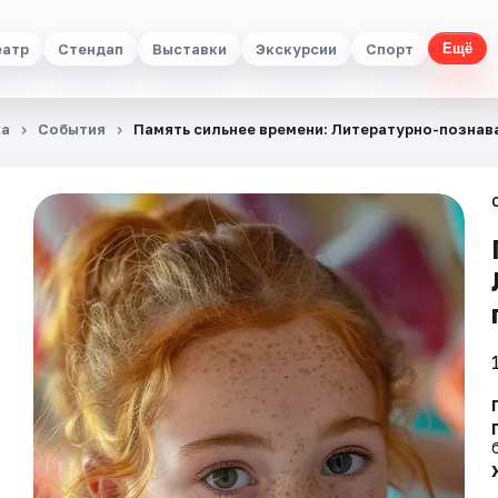
еатр
Стендап
Выставки
Экскурсии
Спорт
Ещё
ка
События
Память сильнее времени: Литературно-познав