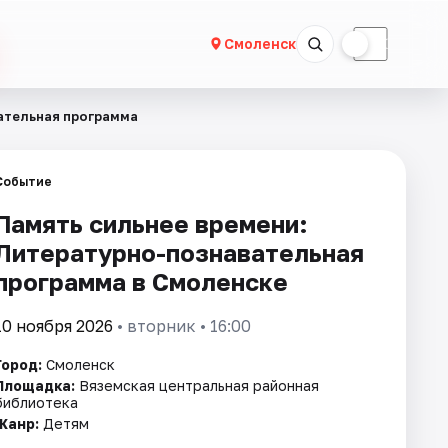
☀
☾
Смоленск
ательная программа
Событие
Память сильнее времени:
Литературно-познавательная
программа в Смоленске
10 ноября 2026
• вторник • 16:00
Город:
Смоленск
Площадка:
Вяземская центральная районная
библиотека
Жанр:
Детям