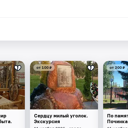
.
от 100 ₽
от 200 ₽
мир
Сердцу милый уголок.
По памя
быта.
Экскурсия
Починка