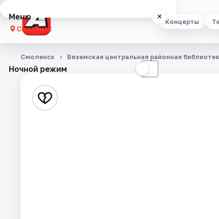
Меню
×
Концерты
Т
Смоленск
Концерты
Смоленск
Вяземская центральная районная библиоте
Ночной режим
☀
☾
Театр
Стендап
Выставки
Экскурсии
Спорт
События