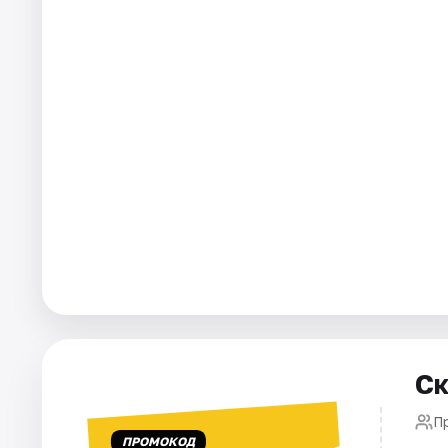
Города
Площадки
Артисты
Рейтинги
Ск
П
ПРОМОКОД