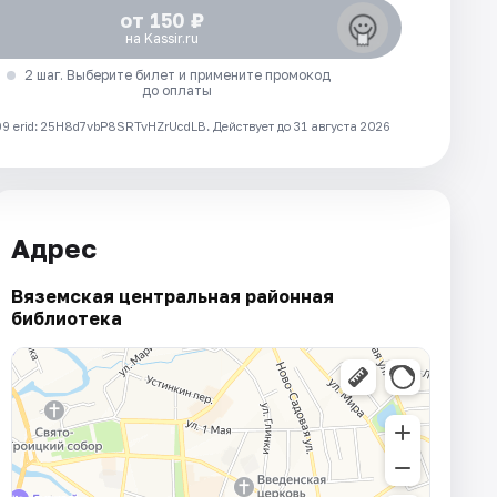
от 150 ₽
на Kassir.ru
2 шаг. Выберите билет и примените промокод
до оплаты
 erid: 25H8d7vbP8SRTvHZrUcdLB.
Действует до 31 августа 2026
Адрес
Вяземская центральная районная
библиотека