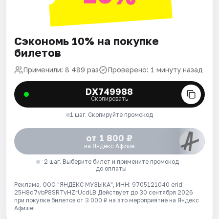
Сэкономь 10% на покупке
билетов
Применили: 8 489 раз
Проверено: 1 минуту назад
DX749988
Скопировать
1 шаг. Скопируйте промокод
от 1 800 ₽
на Яндекс Афише
2 шаг. Выберите билет и примените промокод
до оплаты
Реклама. ООО "ЯНДЕКС МУЗЫКА", ИНН: 9705121040 erid:
25H8d7vbP8SRTvHZrUcdLB
Действует до 30 сентября 2026
при покупке билетов от 3 000 ₽ на это мероприятие на Яндекс
Афише!