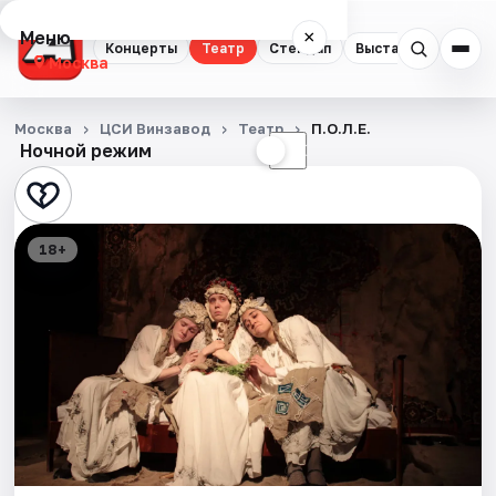
Меню
×
Концерты
Театр
Стендап
Выставки
Квест
Москва
Концерты
Москва
ЦСИ Винзавод
Театр
П.О.Л.Е.
Ночной режим
☀
☾
Театр
Стендап
18+
Выставки
Квесты
Экскурсии
Спорт
События