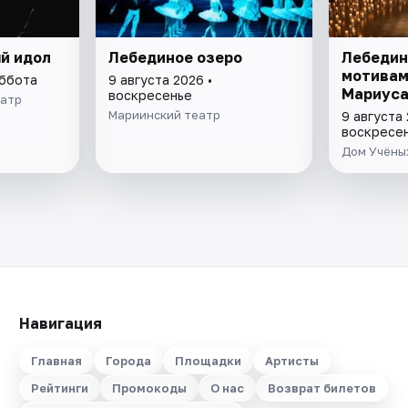
ый идол
Лебединое озеро
Лебедин
мотивам
уббота
9 августа 2026 •
Мариуса
воскресенье
еатр
Мариинский театр
9 августа 
воскресе
Дом Учёных
Навигация
Главная
Города
Площадки
Артисты
Рейтинги
Промокоды
О нас
Возврат билетов