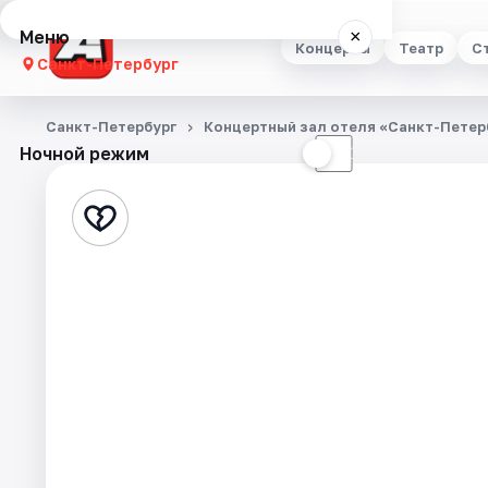
Меню
×
Концерты
Театр
С
Санкт-Петербург
Концерты
Санкт-Петербург
Концертный зал отеля «Санкт-Петер
Ночной режим
☀
☾
Театр
Стендап
Выставки
Квесты
Экскурсии
Спорт
События