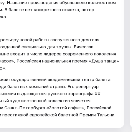
ку. Название произведения обусловлено количеством
м. В балете нет конкретного сюжета, автор
ка..
премьеру новой работы заслуженного деятеля
созданной специально для труппы. Вячеслав
ныне входит в число лидеров современного поколения
 масок», Российская национальная премия «Душа танца»
ф».
ский государственный академический театр балета
ди балетных компаний страны. Его репертуар
очинения выдающегося русского хореографа XX
льный художественный коллектив является
и Санкт-Петербурга «Золотой софит», Российской
и престижной европейской балетной Премии Тальони.