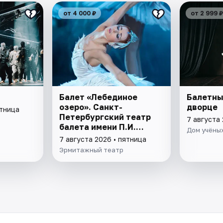
от 4 000 ₽
от 2 999 ₽
Балет «Лебединое
Балетны
озеро». Санкт-
дворце
ятница
Петербургский театр
7 августа 
балета имени П.И.
Дом учёных
Чайковского
7 августа 2026 • пятница
Эрмитажный театр