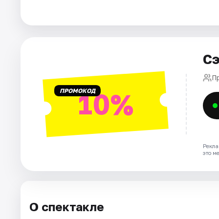
Города
Площадки
Сэ
Артисты
П
ПРОМОКОД
10%
Рейтинги
Рекла
это м
О спектакле