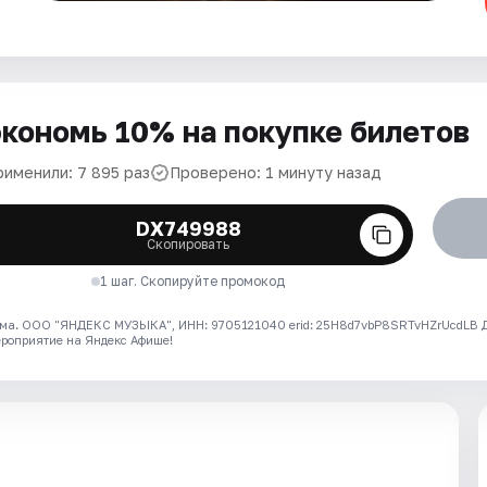
кономь 10% на покупке билетов
рименили: 7 895 раз
Проверено: 1 минуту назад
DX749988
Скопировать
1 шаг. Скопируйте промокод
ма. ООО "ЯНДЕКС МУЗЫКА", ИНН: 9705121040 erid: 25H8d7vbP8SRTvHZrUcdLB
ероприятие на Яндекс Афише!