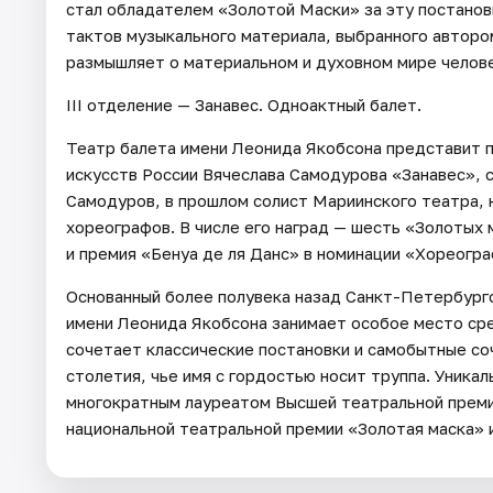
стал обладателем «Золотой Маски» за эту постанов
тактов музыкального материала, выбранного авторо
размышляет о материальном и духовном мире челове
III отделение — Занавес. Одноактный балет.
Театр балета имени Леонида Якобсона представит 
искусств России Вячеслава Самодурова «Занавес», 
Самодуров, в прошлом солист Мариинского театра, 
хореографов. В числе его наград — шесть «Золотых
и премия «Бенуа де ля Данс» в номинации «Хореогра
Основанный более полувека назад Санкт-Петербург
имени Леонида Якобсона занимает особое место сре
сочетает классические постановки и самобытные с
столетия, чье имя с гордостью носит труппа. Уника
многократным лауреатом Высшей театральной преми
национальной театральной премии «Золотая маска» 