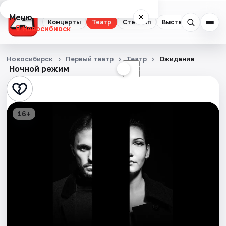
Меню
×
Концерты
Театр
Стендап
Выставки
Квест
Новосибирск
Концерты
Новосибирск
Первый театр
Театр
Ожидание
Ночной режим
☀
☾
Театр
Стендап
16+
Выставки
Квесты
Экскурсии
Спорт
События