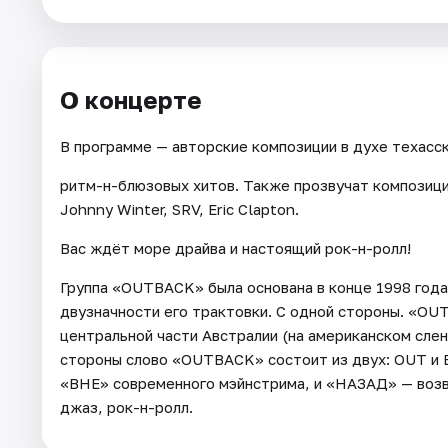
Города
О концерте
Площадки
В программе — авторские композиции в духе техасс
Артисты
ритм-н-блюзовых хитов. Также прозвучат композиции
Рейтинги
Johnny Winter, SRV, Eric Clapton.
Вас ждёт море драйва и настоящий рок-н-ролл!
Группа «OUTBACK» была основана в конце 1998 года 
двузначности его трактовки. С одной стороны. «OU
центральной части Австралии (на американском слен
стороны слово «OUTBACK» состоит из двух: OUT и 
«ВНЕ» современного мэйнстрима, и «НАЗАД» — возв
джаз, рок-н-ролл.