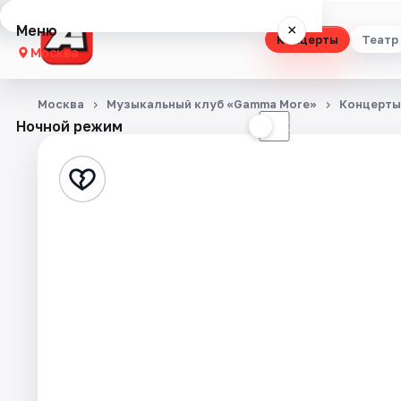
Меню
×
Концерты
Театр
Москва
Концерты
Москва
Музыкальный клуб «Gamma More»
Концерты
Ночной режим
☀
☾
Театр
Стендап
Выставки
Квесты
Экскурсии
Спорт
События