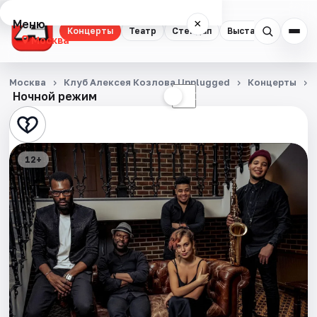
Меню
×
Концерты
Театр
Стендап
Выставки
Квест
Москва
Концерты
Москва
Клуб Алексея Козлова Unplugged
Концерты
Ночной режим
☀
☾
Театр
Стендап
12+
Выставки
Квесты
Экскурсии
Спорт
События