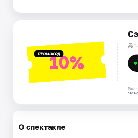
Города
Площадки
Сэ
Артисты
П
ПРОМОКОД
10%
Рейтинги
Рекла
это м
О спектакле