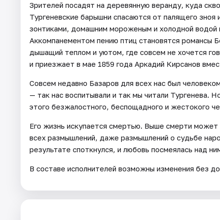
Зрителей посадят на деревянную веранду, куда скв
Тургеневские барышни спасаются от палящего зноя
зонтиками, домашним мороженым и холодной водой 
Аккомпанементом пению птиц становятся романсы Бе
дышащий теплом и уютом, где совсем не хочется гов
и приезжает в мае 1859 года Аркадий Кирсанов вме
Совсем недавно Базаров для всех нас был человеко
— так нас воспитывали и так мы читали Тургенева. Н
этого безжалостного, беспощадного и жестокого че
Его жизнь искупается смертью. Выше смерти может
всех размышлений, даже размышлений о судьбе наро
результате споткнулся, и любовь посмеялась над ни
В составе исполнителей возможны изменения без до