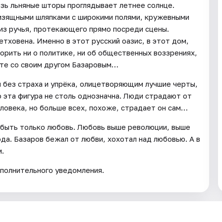
озь льняные шторы проглядывает летнее солнце.
 изящными шляпками с широкими полями, кружевными
из ручья, протекающего прямо посреди сцены.
тховена. Именно в этот русский оазис, в этот дом,
орить ни о политике, ни об общественных воззрениях,
сте со своим другом Базаровым…
м без страха и упрёка, олицетворяющим лучшие черты,
о эта фигура не столь однозначна. Люди страдают от
ловека, но больше всех, похоже, страдает он сам…
 быть только любовь. Любовь выше революции, выше
да. Базаров бежал от любви, хохотал над любовью. А в
м.
полнительного уведомления.