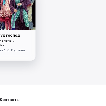
вух господ
ря 2026 •
ник
и А. С. Пушкина
Контакты