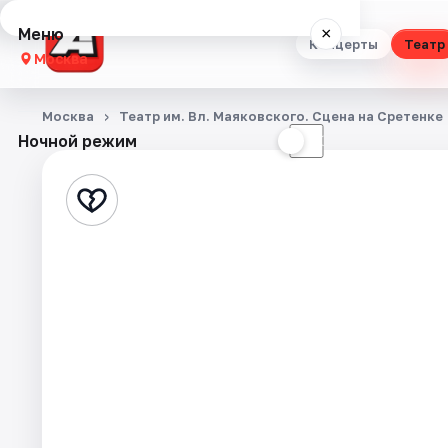
Меню
×
Концерты
Театр
Москва
Концерты
Москва
Театр им. Вл. Маяковского. Сцена на Сретенке
Ночной режим
☀
☾
Театр
Стендап
Выставки
Квесты
Экскурсии
Спорт
События