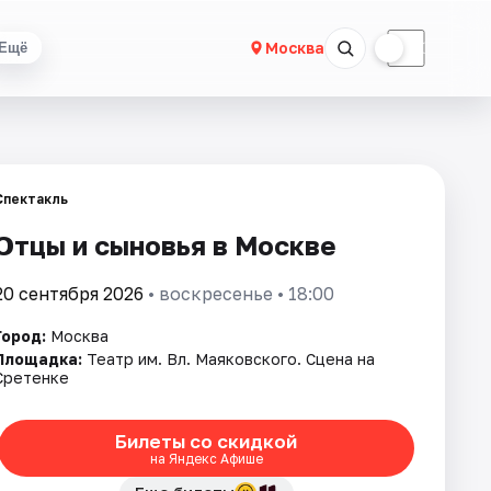
☀
☾
Москва
Ещё
Спектакль
Отцы и сыновья в Москве
20 сентября 2026
• воскресенье • 18:00
Город:
Москва
Площадка:
Театр им. Вл. Маяковского. Сцена на
Сретенке
Билеты со скидкой
на Яндекс Афише