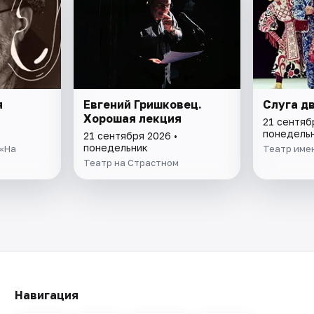
я
Евгений Гришковец.
Слуга д
Хорошая лекция
21 сентяб
понедель
21 сентября 2026 •
понедельник
«На
Театр имен
Театр на Страстном
Навигация