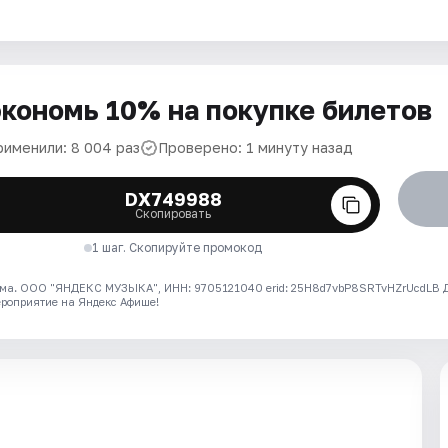
кономь 10% на покупке билетов
рименили: 8 004 раз
Проверено: 1 минуту назад
DX749988
Скопировать
1 шаг. Скопируйте промокод
ма. ООО "ЯНДЕКС МУЗЫКА", ИНН: 9705121040 erid: 25H8d7vbP8SRTvHZrUcdLB
ероприятие на Яндекс Афише!