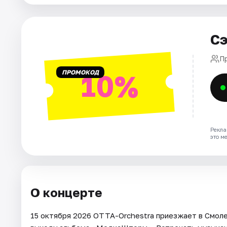
Города
Площадки
Сэ
Артисты
П
ПРОМОКОД
10%
Рейтинги
Рекла
это м
О концерте
15 октября 2026 ОТТА-Orchestra приезжает в Смоле