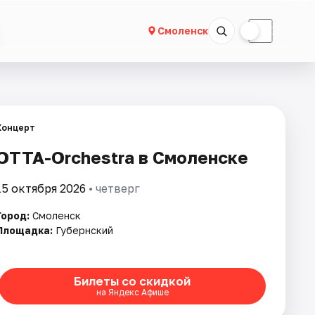
☀
☾
Смоленск
Концерт
ОТТА-Orchestra в Смоленске
15 октября 2026
• четверг
Город:
Смоленск
Площадка:
Губернский
Билеты со скидкой
на Яндекс Афише