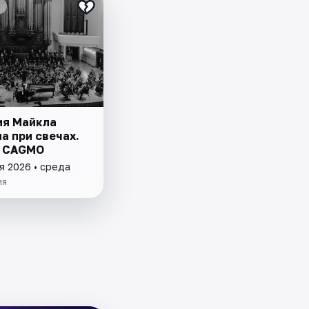
я Майкла
а при свечах.
р CAGMO
я 2026 • среда
ия