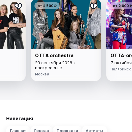
от 1 500 ₽
от 2 000 ₽
ОТТА orchestra
OTTA-or
20 сентября 2026 •
7 октября
воскресенье
Челябинск
Москва
Навигация
Главная
Города
Площадки
Артисты