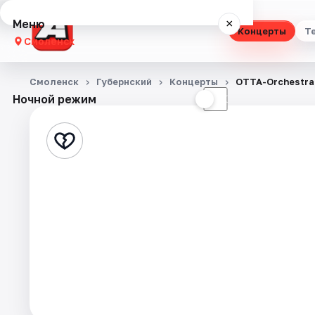
Меню
×
Концерты
Т
Смоленск
Концерты
Смоленск
Губернский
Концерты
ОТТА-Orchestra
Ночной режим
☀
☾
Театр
Стендап
Выставки
Экскурсии
Спорт
События