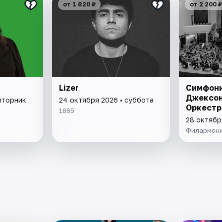
от 1 820 ₽
от 2 200 ₽
Lizer
Симфони
Джексон
вторник
24 октября 2026 • суббота
Оркест
1865
28 октябр
Филармон