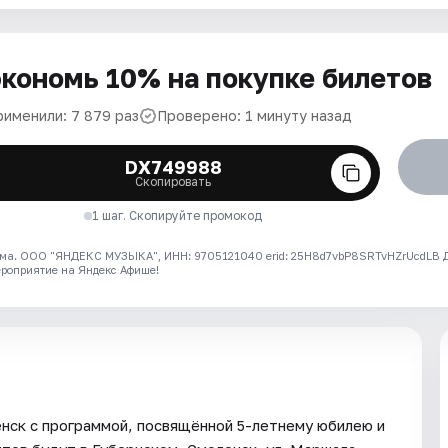
кономь 10% на покупке билетов
рименили: 7 879 раз
Проверено: 1 минуту назад
DX749988
Скопировать
1 шаг. Скопируйте промокод
ма. ООО "ЯНДЕКС МУЗЫКА", ИНН: 9705121040 erid: 25H8d7vbP8SRTvHZrUcdLB
ероприятие на Яндекс Афише!
нск с программой, посвящённой 5-летнему юбилею и