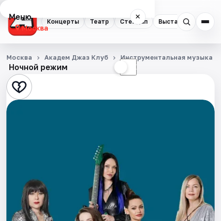
Меню
×
Концерты
Театр
Стендап
Выставки
Квест
Москва
Концерты
Москва
Академ Джаз Клуб
Инструментальная музыка
Ночной режим
☀
☾
Театр
Стендап
Выставки
Квесты
Экскурсии
Спорт
События