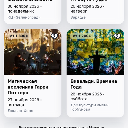
30 ноября 2026 •
26 ноября 2026 •
понедельник
четверг
КЦ «Зеленоград»
Зарядье
от 1 300 ₽
от 1 200 ₽
Магическая
Вивальди. Времена
вселенная Гарри
Года
Поттера
28 ноября 2026 •
суббота
27 ноября 2026 •
пятница
Дом культуры имени
Горбунова
Люмьер-Холл
→
Все инструментальная музыка в Москве