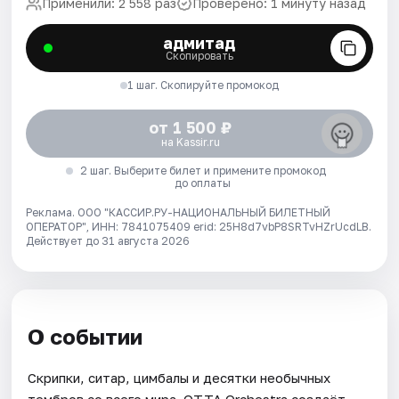
Применили: 2 558 раз
Проверено: 1 минуту назад
адмитад
Скопировать
1 шаг. Скопируйте промокод
от 1 500 ₽
на Kassir.ru
2 шаг. Выберите билет и примените промокод
до оплаты
Реклама. ООО "КАССИР.РУ-НАЦИОНАЛЬНЫЙ БИЛЕТНЫЙ
ОПЕРАТОР", ИНН: 7841075409 erid: 25H8d7vbP8SRTvHZrUcdLB.
Действует до 31 августа 2026
О событии
Скрипки, ситар, цимбалы и десятки необычных
тембров со всего мира. OTTA Orchestra создаёт