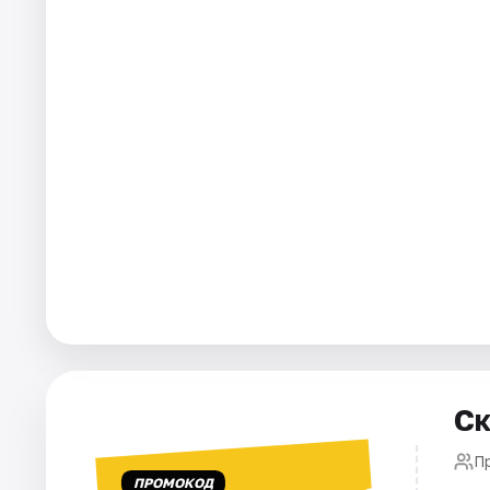
Города
Площадки
Артисты
Рейтинги
Ск
П
ПРОМОКОД