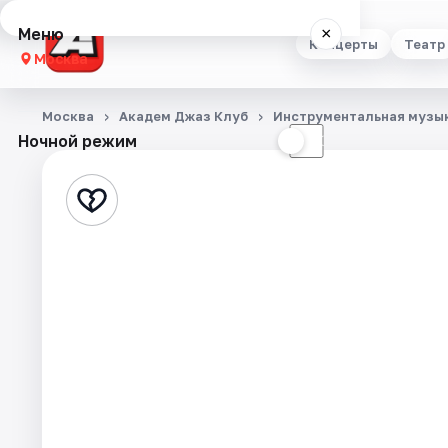
Меню
×
Концерты
Театр
Москва
Концерты
Москва
Академ Джаз Клуб
Инструментальная музы
Ночной режим
☀
☾
Театр
Стендап
Выставки
Квесты
Экскурсии
Спорт
События