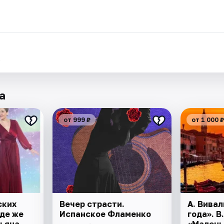
.
а
от 999 ₽
от 1 000 ₽
ских
Вечер страсти.
А. Вива
де же
Испанское Фламенко
года». В