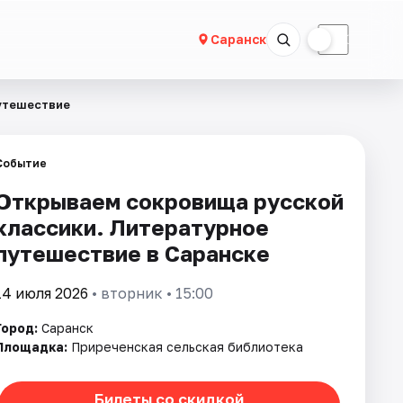
☀
☾
Саранск
утешествие
Событие
Открываем сокровища русской
классики. Литературное
путешествие в Саранске
14 июля 2026
• вторник • 15:00
Город:
Саранск
Площадка:
Приреченская сельская библиотека
Билеты со скидкой