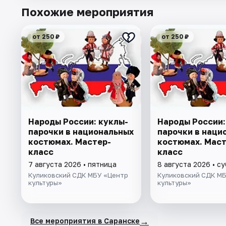
Похожие мероприятия
от 250 ₽
от 250 ₽
Народы России: куклы-
Народы России:
парочки в национальных
парочки в наци
костюмах. Мастер-
костюмах. Маст
класс
класс
7 августа 2026 • пятница
8 августа 2026 • с
Куликовский СДК МБУ «Центр
Куликовский СДК М
культуры»
культуры»
→
Все мероприятия в Саранске