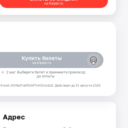
на Kassir.ru
Купить билеты
на Kassir.ru
2 шаг. Выберите билет и примените промокод
до оплаты
 erid: 25H8d7vbP8SRTvHZrUcdLB.
Действует до 31 августа 2026
Адрес