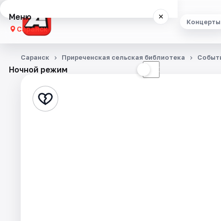
Меню
×
Концерты
Саранск
Концерты
Саранск
Приреченская сельская библиотека
Событ
Ночной режим
☀
☾
Театр
Стендап
Выставки
Экскурсии
События
Города