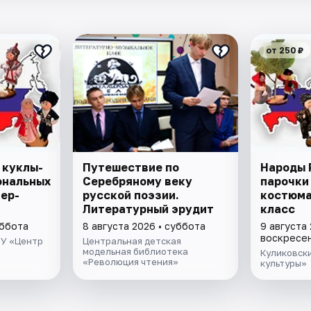
от 250 ₽
 куклы-
Путешествие по
Народы 
ональных
Серебряному веку
парочки
ер-
русской поэзии.
костюма
Литературный эрудит
класс
уббота
8 августа 2026 • суббота
9 августа 
воскресе
БУ «Центр
Центральная детская
модельная библиотека
Куликовск
«Революция чтения»
культуры»