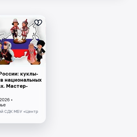
России: куклы-
 в национальных
х. Мастер-
2026 •
нье
ий СДК МБУ «Центр