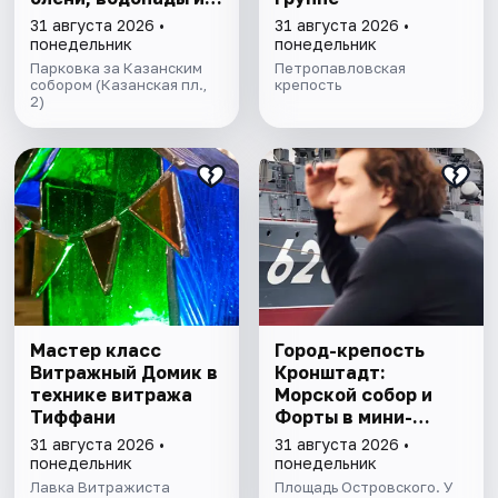
горный парк
31 августа 2026 •
31 августа 2026 •
"Рускеала»
понедельник
понедельник
Парковка за Казанским
Петропавловская
собором (Казанская пл.,
крепость
2)
Мастер класс
Город-крепость
Витражный Домик в
Кронштадт:
технике витража
Морской собор и
Тиффани
Форты в мини-
группе
31 августа 2026 •
31 августа 2026 •
понедельник
понедельник
Лавка Витражиста
Площадь Островского. У