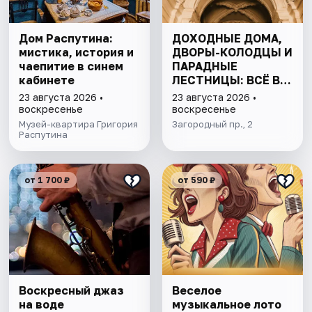
Дом Распутина:
ДОХОДНЫЕ ДОМА,
мистика, история и
ДВОРЫ-КОЛОДЦЫ И
чаепитие в синем
ПАРАДНЫЕ
кабинете
ЛЕСТНИЦЫ: ВСЁ В
ОДНОЙ ПРОГУЛКЕ
23 августа 2026 •
23 августа 2026 •
воскресенье
воскресенье
Музей-квартира Григория
Загородный пр., 2
Распутина
от 1 700 ₽
от 590 ₽
Воскресный джаз
Веселое
на воде
музыкальное лото