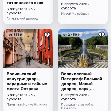
гатчинского эха»
8 августа 2026 •
суббота
8 августа 2026 •
суббота
Музей Матрёшки
Гатчинский дворец
от 795 ₽
от 2 450 ₽
Васильевский
Великолепный
изнутри: дворы,
Петергоф: Большой
парадные и тайные
дворец, Малый
места Острова
дворец, парк,
фонтаны
8 августа 2026 •
8 августа 2026 •
суббота
суббота
Памятник Конке 6-линия
Посадка на автобус
Davranov