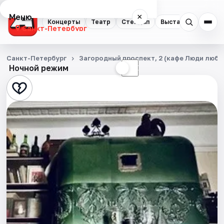
Меню
×
Концерты
Театр
Стендап
Выставки
Квест
Санкт-Петербург
Концерты
Санкт-Петербург
Загородный проспект, 2 (кафе Люди любя
Ночной режим
☀
☾
Театр
Стендап
Выставки
Квесты
Экскурсии
Спорт
События