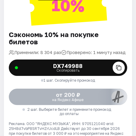
10%
Сэкономь 10% на покупке
билетов
Применили: 8 304 раз
Проверено: 1 минуту назад
DX749988
Скопировать
1 шаг. Скопируйте промокод
от 200 ₽
на Яндекс Афише
2 шаг. Выберите билет и примените промокод
до оплаты
Реклама. ООО "ЯНДЕКС МУЗЫКА", ИНН: 9705121040 erid:
25H8d7vbP8SRTvHZrUcdLB
Действует до 30 сентября 2026
при покупке билетов от 3 000 ₽ на это мероприятие на Яндекс