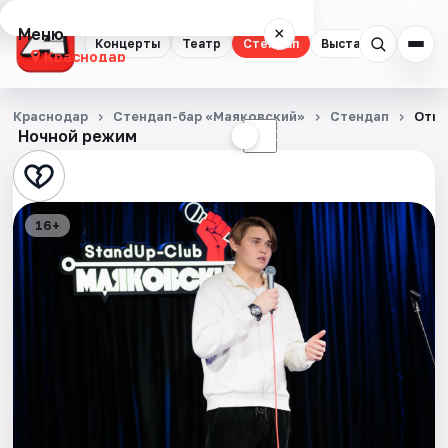
Меню
×
Концерты
Театр
Стендап
Выставки
Квест
Краснодар
Концерты
Краснодар
Стендап-бар «Маяковский»
Стендап
Отк
Ночной режим
☀
☾
Театр
Стендап
16+
Выставки
Квесты
Экскурсии
Спорт
События