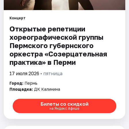
Города
Концерт
Открытые репетиции
Площадки
хореографической группы
Артисты
Пермского губернского
оркестра «Созерцательная
Рейтинги
практика» в Перми
17 июля 2026
• пятница
Город:
Пермь
Площадка:
ДК Калинина
Билеты со скидкой
на Яндекс Афише