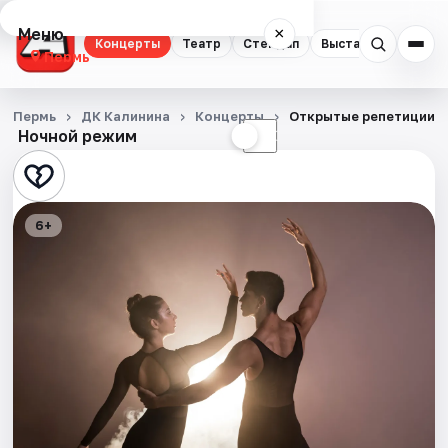
Меню
×
Концерты
Театр
Стендап
Выставки
Квест
Пермь
Концерты
Пермь
ДК Калинина
Концерты
Открытые репетиции х
Ночной режим
☀
☾
Театр
Стендап
6+
Выставки
Квесты
Экскурсии
Спорт
События