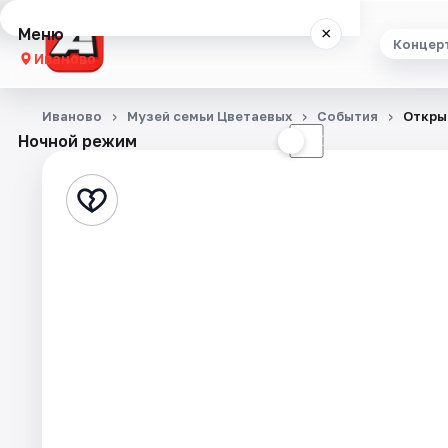
Меню
×
Концер
Иваново
Концерты
Иваново
Музей семьи Цветаевых
События
Откры
Ночной режим
☀
☾
Театр
Стендап
Выставки
Спорт
События
Города