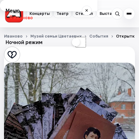
Меню
×
Концерты
Театр
Стендап
Выставки
Спорт
Иваново
Концерты
Иваново
Музей семьи Цветаевых
События
Открытки 
Ночной режим
☀
☾
Театр
Стендап
Выставки
Спорт
События
Города