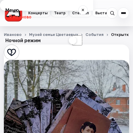
Меню
×
Концерты
Театр
Стендап
Выставки
Спорт
Иваново
Концерты
Иваново
Музей семьи Цветаевых
События
Открытки 
Ночной режим
☀
☾
Театр
Стендап
Выставки
Спорт
События
Города