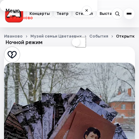
Меню
×
Концерты
Театр
Стендап
Выставки
Спорт
Иваново
Концерты
Иваново
Музей семьи Цветаевых
События
Открытки 
Ночной режим
☀
☾
Театр
Стендап
Выставки
Спорт
События
Города