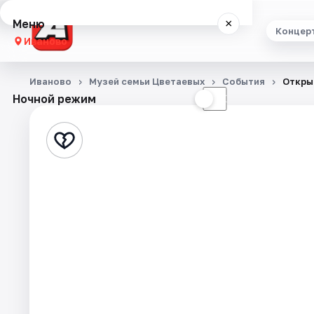
Меню
×
Концер
Иваново
Концерты
Иваново
Музей семьи Цветаевых
События
Откры
Ночной режим
☀
☾
Театр
Стендап
Выставки
Спорт
События
Города