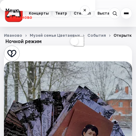
Меню
×
Концерты
Театр
Стендап
Выставки
Спорт
Иваново
Концерты
Иваново
Музей семьи Цветаевых
События
Открытки 
Ночной режим
☀
☾
Театр
Стендап
Выставки
Спорт
События
Города