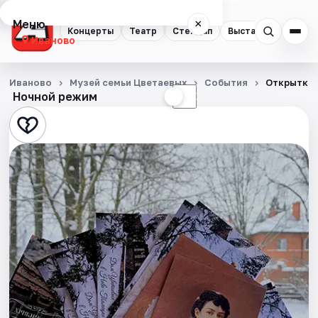
Меню
×
Концерты
Театр
Стендап
Выставки
Спорт
Иваново
Концерты
Иваново
Музей семьи Цветаевых
События
Открытки 
Ночной режим
☀
☾
Театр
Стендап
Выставки
Спорт
События
Города