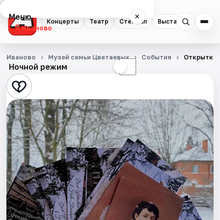
Меню
×
Концерты
Театр
Стендап
Выставки
Спорт
Иваново
Концерты
Иваново
Музей семьи Цветаевых
События
Открытки 
Ночной режим
☀
☾
Театр
Стендап
Выставки
Спорт
События
Города