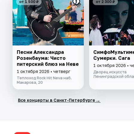
от 1 500 ₽
от 2 300 ₽
Песни Александра
СимфоМультиме
Розенбаума: Чисто
Сумерки. Сага
питерский блюз на Неве
1 октября 2026 • ч
1 октября 2026 • четверг
Дворец искусств
Ленинградской обла
Теплоход Rock Hit Neva наб.
Макарова, 20
→
Все концерты в Санкт-Петербурге