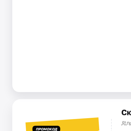
Города
Площадки
Артисты
Рейтинги
Ск
П
ПРОМОКОД