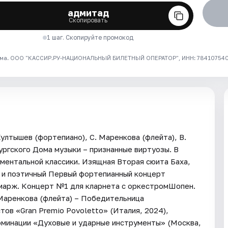
адмитад
Скопировать
1 шаг. Скопируйте промокод
ма. ООО "КАССИР.РУ-НАЦИОНАЛЬНЫЙ БИЛЕТНЫЙ ОПЕРАТОР", ИНН: 7841075409
ултышев (фортепиано), С. Маренкова (флейта), В.
ргского Дома музыки – признанные виртуозы. В
ментальной классики. Изящная Вторая сюита Баха,
 и поэтичный Первый фортепианный концерт
марж. Концерт №1 для кларнета с оркестромШопен.
Маренкова (флейта) – Победительница
в «Gran Premio Povoletto» (Италия, 2024),
минации «Духовые и ударные инструменты» (Москва,