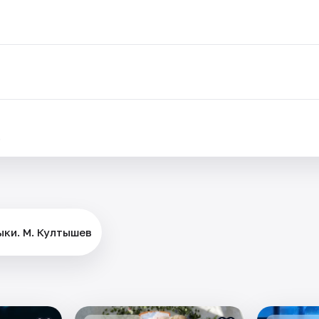
.
ыки. М. Култышев