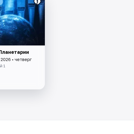
 Планетарии
 2026 • четверг
й 1