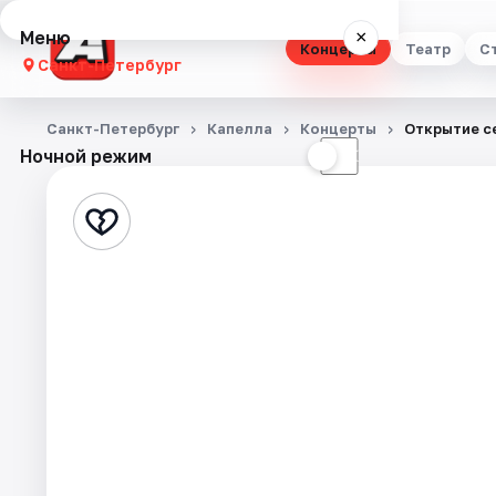
Меню
×
Концерты
Театр
С
Санкт-Петербург
Концерты
Санкт-Петербург
Капелла
Концерты
Открытие с
Ночной режим
☀
☾
Театр
Стендап
Выставки
Квесты
Экскурсии
Спорт
События