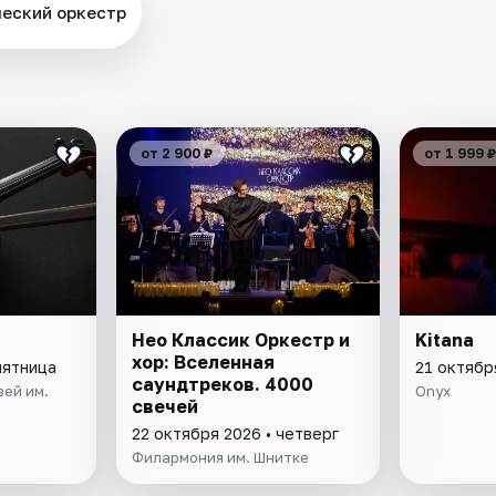
еский оркестр
от 2 900 ₽
от 1 999 ₽
Нео Классик Оркестр и
Kitana
хор: Вселенная
пятница
21 октябр
саундтреков. 4000
ей им.
Onyx
свечей
22 октября 2026 • четверг
Филармония им. Шнитке