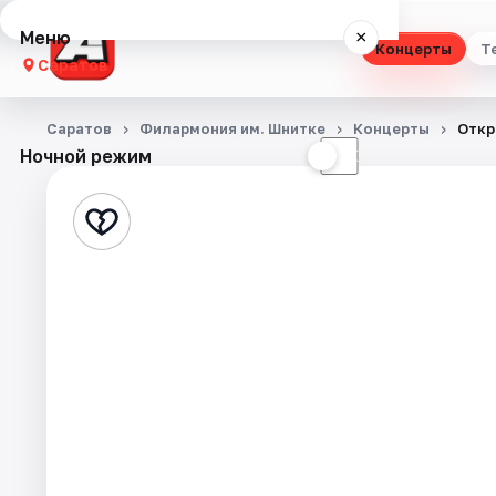
Меню
×
Концерты
Т
Саратов
Концерты
Саратов
Филармония им. Шнитке
Концерты
Откр
Ночной режим
☀
☾
Театр
Стендап
Выставки
Квесты
Экскурсии
События