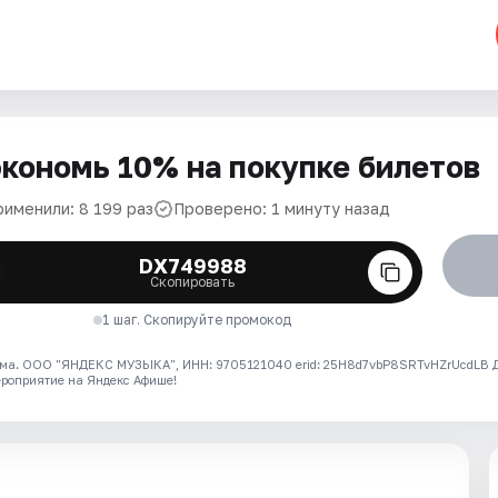
кономь 10% на покупке билетов
рименили: 8 199 раз
Проверено: 1 минуту назад
DX749988
Скопировать
1 шаг. Скопируйте промокод
ма. ООО "ЯНДЕКС МУЗЫКА", ИНН: 9705121040 erid: 25H8d7vbP8SRTvHZrUcdLB
ероприятие на Яндекс Афише!