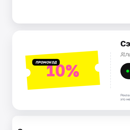
Города
Площадки
Артисты
Сэ
Рейтинги
П
ПРОМОКОД
10%
Рекла
это м