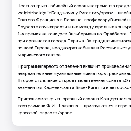
Честьоткрыть юбилейный сезон инструмента предос
weight:bold;»">Бенджамину Ригетти</span> —швейц
Святого Франциска в Лозанне, профессоруВысшей шк
Лауреату самыхпрестижных международных конкурсов
1-я премия на конкурсе Зильбермана во Фрайберге, 
при органистов города Парижа. За тридцатилетнюю
по всей Европе, неоднократнобывал в России: выст
Мариинскоготеатра.
Программапервого отделения включит произведения
ивыразительные музыкальные миниатюры, раскрываю
Второе отделение откроет молитвенная соната «О
знаменитая Кармен-сюита Бизе-Ригетти в авторско
Приглашаемоткрыть органный сезон в Концертном з
театраимени Ф.И. Шаляпина — прислушаться к игре 
красотой. <span></span>