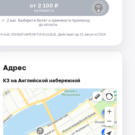
от 2 100 ₽
на Kassir.ru
2 шаг. Выберите билет и примените промокод
до оплаты
 erid: 25H8d7vbP8SRTvHZrUcdLB.
Действует до 31 августа 2026
Адрес
КЗ на Английской набережной