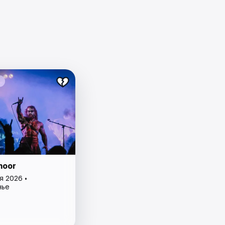
moor
я 2026 •
нье