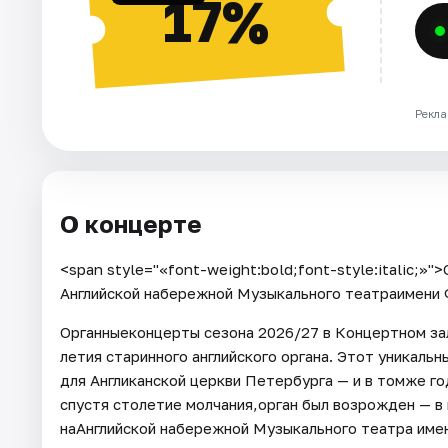
17%
Рекла
О концерте
<span style="«font-weight:bold;font-style:italic;»
Английской набережной Музыкального театраимени 
Органныеконцерты сезона 2026/27 в Концертном зал
летия старинного английского органа. Этот уникаль
для Англиканской церкви Петербурга — и в томже год
спустя столетие молчания,орган был возрожден — в
наАнглийской набережной Музыкального театра имен