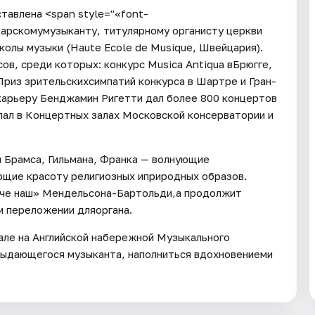
тавлена <span style="«font-
арскомумузыканту, титулярному органисту церкви
олы музыки (Haute Ecole de Musique, Швейцария).
, среди которых: конкурс Musica Antiqua вБрюгге,
Приз зрительскихсимпатий конкурса в Шартре и Гран-
карьеру Бенджамин Ригетти дал более 800 концертов
упал в Концертных залах Московской консерватории и
 Брамса, Гильмана, Франка — волнующие
щие красоту религиозных иприродных образов.
тче наш» Мендельсона-Бартольди,а продолжит
м переложении дляоргана.
але на Английской набережной Музыкального
выдающегося музыканта, наполниться вдохновениеми