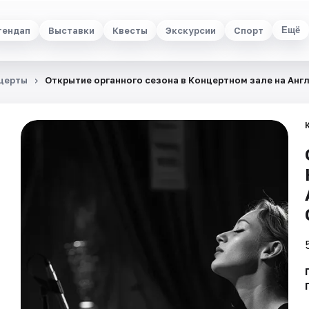
тендап
Выставки
Квесты
Экскурсии
Спорт
Ещё
церты
Открытие органного сезона в Концертном зале на Анг