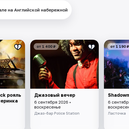
але на Английской набережной
от 1 400 ₽
от 1 190 ₽
ck рояль
Джазовый вечер
Shadow
черинка
6 сентября 2026 •
6 сентябр
воскресенье
воскресе
Джаз-бар Police Station
Ласточка