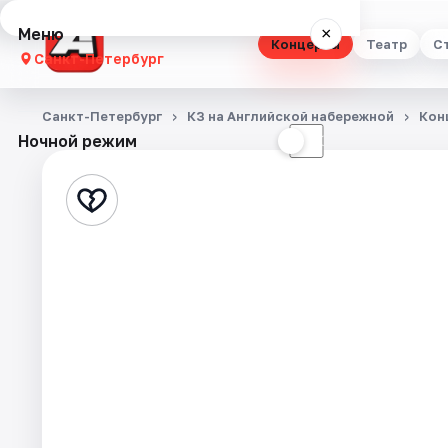
Меню
×
Концерты
Театр
С
Санкт-Петербург
Концерты
Санкт-Петербург
КЗ на Английской набережной
Кон
Ночной режим
☀
☾
Театр
Стендап
Выставки
Квесты
Экскурсии
Спорт
События