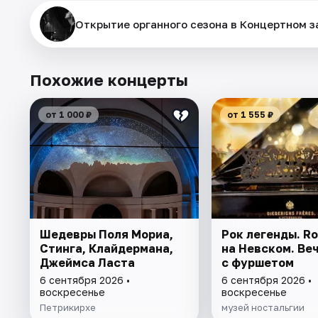
Открытие органного сезона в Концертном з
Похожие концерты
от 1 000 ₽
от 1 555 ₽
Шедевры Поля Мориа,
Рок легенды. Ro
Стинга, Клайдермана,
на Невском. Ве
Джеймса Ласта
с фуршетом
6 сентября 2026 •
6 сентября 2026 •
воскресенье
воскресенье
Петрикирхе
музей ностальгии