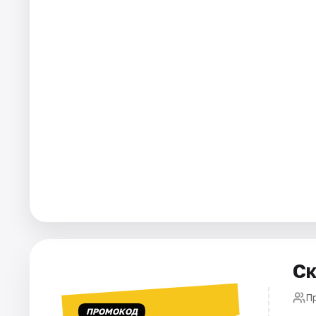
Города
Площадки
Артисты
Рейтинги
Ск
П
ПРОМОКОД