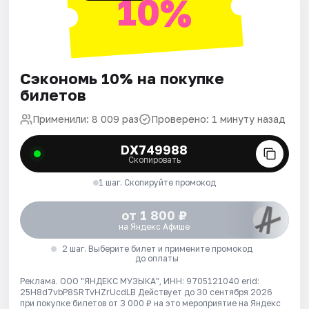
10%
Сэкономь 10% на покупке
билетов
Применили: 8 009 раз
Проверено: 1 минуту назад
DX749988
Скопировать
1 шаг. Скопируйте промокод
от 1 800 ₽
на Яндекс Афише
2 шаг. Выберите билет и примените промокод
до оплаты
Реклама. ООО "ЯНДЕКС МУЗЫКА", ИНН: 9705121040 erid:
25H8d7vbP8SRTvHZrUcdLB
Действует до 30 сентября 2026
при покупке билетов от 3 000 ₽ на это мероприятие на Яндекс