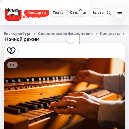
Меню
×
Концерты
Театр
Стендап
Выставки
Квест
Екатеринбург
Концерты
Екатеринбург
Свердловская филармония
Концерты
Ночной режим
☀
☾
Театр
Стендап
0+
Выставки
Квесты
Экскурсии
Спорт
События