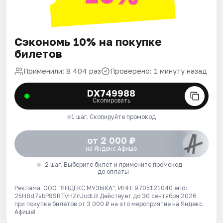
Сэкономь 10% на покупке
билетов
Применили: 8 404 раз
Проверено: 1 минуту назад
DX749988
Скопировать
1 шаг. Скопируйте промокод
от 2 000 ₽
на Яндекс Афише
2 шаг. Выберите билет и примените промокод
до оплаты
Реклама. ООО "ЯНДЕКС МУЗЫКА", ИНН: 9705121040 erid:
25H8d7vbP8SRTvHZrUcdLB
Действует до 30 сентября 2026
при покупке билетов от 3 000 ₽ на это мероприятие на Яндекс
Афише!