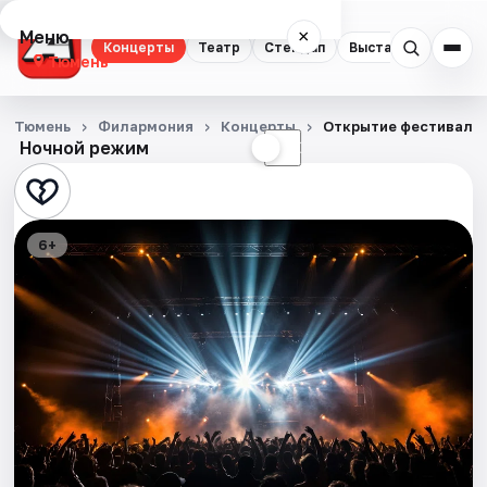
Меню
×
Концерты
Театр
Стендап
Выставки
Квест
Тюмень
Концерты
Тюмень
Филармония
Концерты
Открытие фестиваля 
Ночной режим
☀
☾
Театр
Стендап
6+
Выставки
Квесты
Экскурсии
Спорт
События