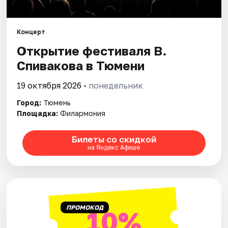
Города
Концерт
Открытие фестиваля В.
Площадки
Спивакова в Тюмени
Артисты
19 октября 2026
• понедельник
Рейтинги
Город:
Тюмень
Площадка:
Филармония
Билеты со скидкой
на Яндекс Афише
ПРОМОКОД
10%