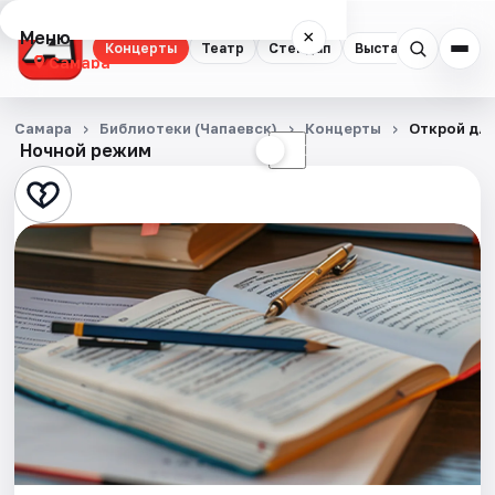
Меню
×
Концерты
Театр
Стендап
Выставки
Квест
Самара
Концерты
Самара
Библиотеки (Чапаевск)
Концерты
Открой дл
Ночной режим
☀
☾
Театр
Стендап
Выставки
Квесты
Экскурсии
Спорт
События