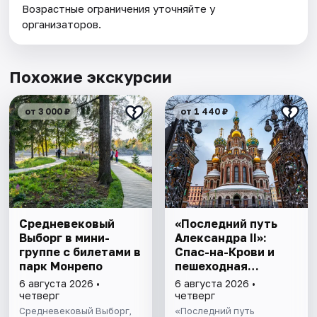
Возрастные ограничения уточняйте у
организаторов.
Похожие экскурсии
от 3 000 ₽
от 1 440 ₽
Cредневековый
«Последний путь
Выборг в мини-
Александра II»:
группе c билетами в
Спас-на-Крови и
парк Монрепо
пешеходная
прогулка
6 августа 2026 •
6 августа 2026 •
четверг
четверг
Средневековый Выборг,
«Последний путь