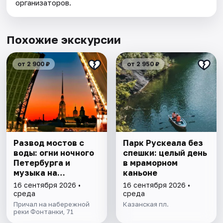
организаторов.
Похожие экскурсии
от 2 900 ₽
от 2 950 ₽
Развод мостов с
Парк Рускеала без
воды: огни ночного
спешки: целый день
Петербурга и
в мраморном
музыка на
каньоне
теплоходе
16 сентября 2026 •
16 сентября 2026 •
среда
среда
Причал на набережной
Казанская пл.
реки Фонтанки, 71