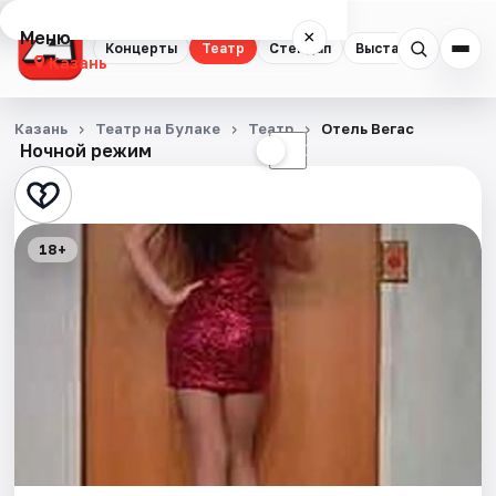
Меню
×
Концерты
Театр
Стендап
Выставки
Квест
Казань
Концерты
Казань
Театр на Булаке
Театр
Отель Вегас
Ночной режим
☀
☾
Театр
Стендап
18+
Выставки
Квесты
Экскурсии
Спорт
События