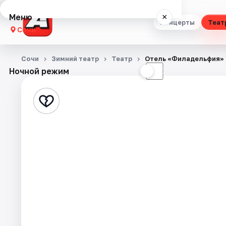
Меню
×
Концерты
Теат
Сочи
Концерты
Сочи
Зимний театр
Театр
Отель «Филадельфия»
Ночной режим
☀
☾
Театр
Стендап
Выставки
Квесты
Экскурсии
Спорт
События