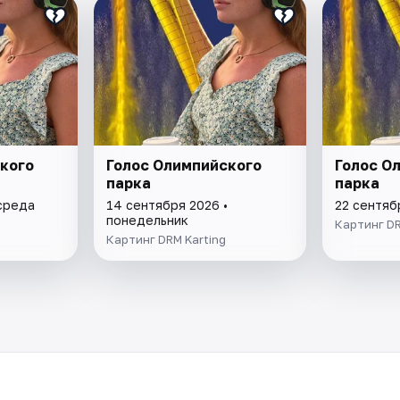
кого
Голос Олимпийского
Голос О
парка
парка
 среда
14 сентября 2026 •
22 сентяб
понедельник
Картинг DR
Картинг DRM Karting