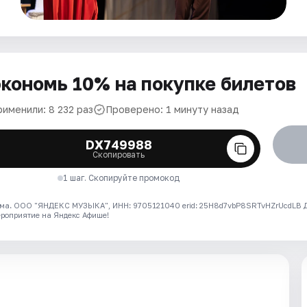
кономь 10% на покупке билетов
рименили: 8 232 раз
Проверено: 1 минуту назад
DX749988
Скопировать
1 шаг. Скопируйте промокод
ма. ООО "ЯНДЕКС МУЗЫКА", ИНН: 9705121040 erid: 25H8d7vbP8SRTvHZrUcdLB
ероприятие на Яндекс Афише!