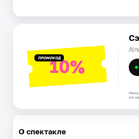
Города
Площадки
Сэ
Артисты
П
ПРОМОКОД
10%
Рейтинги
Рекла
это м
О спектакле