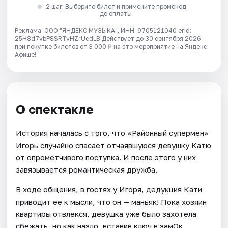
2 шаг. Выберите билет и примените промокод
до оплаты
Реклама. ООО "ЯНДЕКС МУЗЫКА", ИНН: 9705121040 erid:
25H8d7vbP8SRTvHZrUcdLB
Действует до 30 сентября 2026
при покупке билетов от 3 000 ₽ на это мероприятие на Яндекс
Афише!
О спектакле
История началась с того, что «Районный супермен»
Игорь случайно спасает отчаявшуюся девушку Катю
от опрометчивого поступка. И после этого у них
завязывается романтическая дружба.
В ходе общения, в гостях у Игоря, дедукция Кати
приводит ее к мысли, что он — маньяк! Пока хозяин
квартиры отвлекся, девушка уже было захотела
сбежать, но как назло, вставив ключ в замОк,