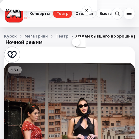
Меню
×
Концерты
Театр
Стендап
Выставки
Курск
Концерты
Курск
Мега Гринн
Театр
Отдам бывшего в хорошие р
Ночной режим
☀
☾
Театр
Стендап
16+
Выставки
События
Города
Площадки