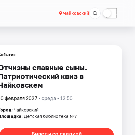
☀
☾
Чайковский
Событие
Отчизны славные сыны.
Патриотический квиз в
Чайковскем
10 февраля 2027
• среда • 12:50
Город:
Чайковский
Площадка:
Детская библиотека №7
Билеты со скидкой