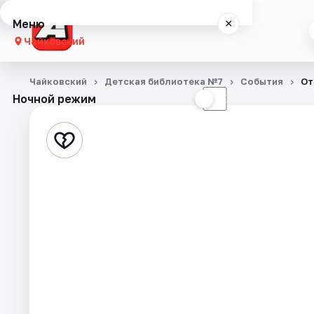
Меню
×
Чайковский
Концерты
Чайковский
Детская библиотека №7
События
От
Ночной режим
☀
☾
Театр
Экскурсии
События
Города
Площадки
Артисты