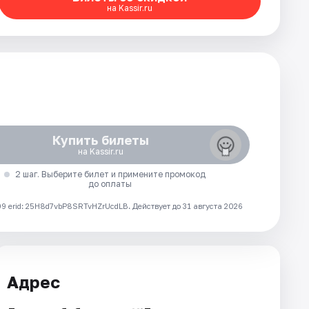
на Kassir.ru
Купить билеты
на Kassir.ru
2 шаг. Выберите билет и примените промокод
до оплаты
 erid: 25H8d7vbP8SRTvHZrUcdLB.
Действует до 31 августа 2026
Адрес