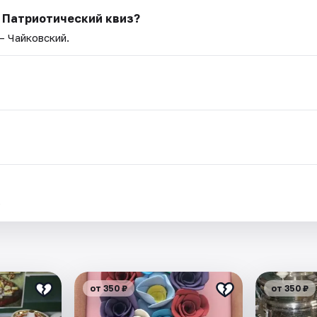
 Патриотический квиз?
— Чайковский.
.
от 350 ₽
от 350 ₽