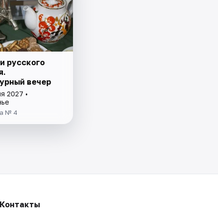
и русского
я.
урный вечер
я 2027 •
нье
а № 4
Контакты