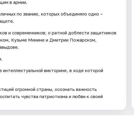
щим в армии.
зличных по званию, которых объединяло одно –
защите.
дков и современников; о ратной доблести защитников
ском, Кузьме Минине и Дмитрии Пожарском,
авыдове.
в.
 интеллектуальной викторине, в ходе которой
тицей огромной страны, осознать важность
оспитать чувства патриотизма и любви к своей