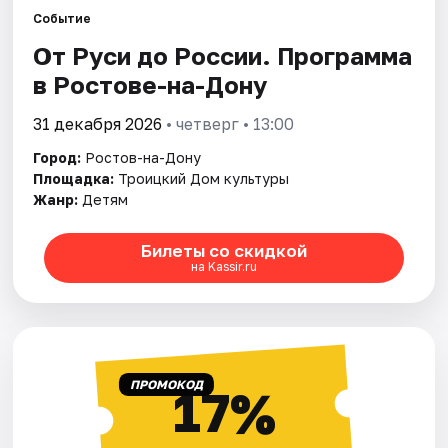
Событие
От Руси до России. Программа
Города
в Ростове-на-Дону
Площадки
31 декабря 2026
• четверг • 13:00
Артисты
Город:
Ростов-на-Дону
Площадка:
Троицкий Дом культуры
Рейтинги
Жанр:
Детям
Билеты со скидкой
на Kassir.ru
ПРОМОКОД
17%