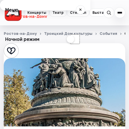
Меню
×
Концерты
Театр
Стендап
Выставки
Квест
Ростов-на-Дону
Концерты
Ростов-на-Дону
Троицкий Дом культуры
События
От
Ночной режим
☀
☾
Театр
Стендап
Выставки
Квесты
Экскурсии
Спорт
События