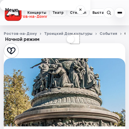
Меню
×
Концерты
Театр
Стендап
Выставки
Квест
Ростов-на-Дону
Концерты
Ростов-на-Дону
Троицкий Дом культуры
События
От
Ночной режим
☀
☾
Театр
Стендап
Выставки
Квесты
Экскурсии
Спорт
События