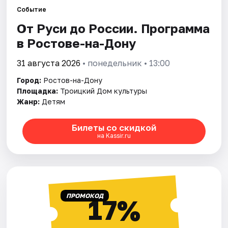
Событие
От Руси до России. Программа
Города
в Ростове-на-Дону
Площадки
31 августа 2026
• понедельник • 13:00
Артисты
Город:
Ростов-на-Дону
Площадка:
Троицкий Дом культуры
Рейтинги
Жанр:
Детям
Билеты со скидкой
на Kassir.ru
ПРОМОКОД
17%