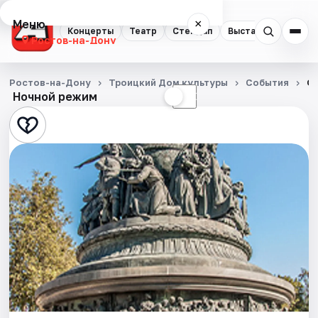
Меню
×
Концерты
Театр
Стендап
Выставки
Квест
Ростов-на-Дону
Концерты
Ростов-на-Дону
Троицкий Дом культуры
События
От
Ночной режим
☀
☾
Театр
Стендап
Выставки
Квесты
Экскурсии
Спорт
События