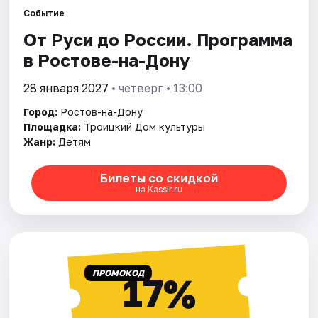
Событие
От Руси до России. Программа
Города
в Ростове-на-Дону
Площадки
28 января 2027
• четверг • 13:00
Артисты
Город:
Ростов-на-Дону
Площадка:
Троицкий Дом культуры
Рейтинги
Жанр:
Детям
Билеты со скидкой
на Kassir.ru
ПРОМОКОД
17%