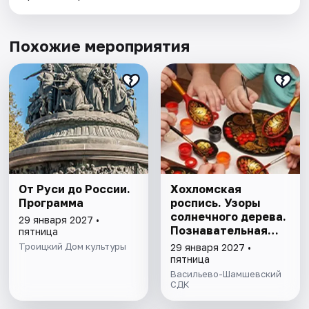
Похожие мероприятия
От Руси до России.
Хохломская
Программа
роспись. Узоры
солнечного дерева.
29 января 2027 •
Познавательная
пятница
программа
Троицкий Дом культуры
29 января 2027 •
пятница
Васильево-Шамшевский
СДК