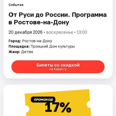
Событие
От Руси до России. Программа
Города
в Ростове-на-Дону
Площадки
20 декабря 2026
• воскресенье • 13:00
Артисты
Город:
Ростов-на-Дону
Площадка:
Троицкий Дом культуры
Рейтинги
Жанр:
Детям
Билеты со скидкой
на Kassir.ru
ПРОМОКОД
17%