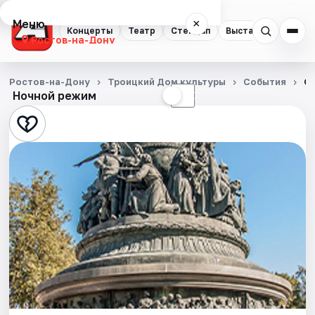
Меню
×
Концерты
Театр
Стендап
Выставки
Квест
Ростов-на-Дону
Концерты
Ростов-на-Дону
Троицкий Дом культуры
События
От
Ночной режим
☀
☾
Театр
Стендап
Выставки
Квесты
Экскурсии
Спорт
События